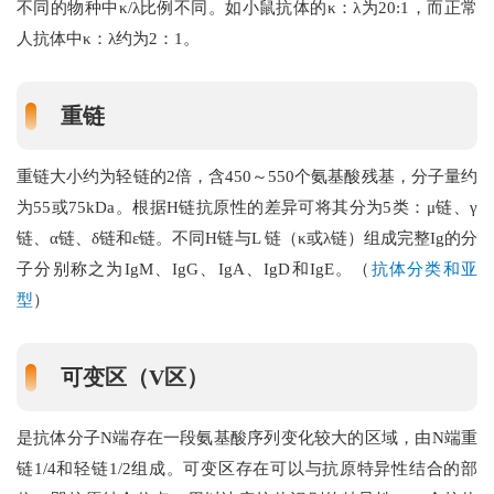
不同的物种中κ/λ比例不同。如小鼠抗体的κ：λ为20:1，而正常
人抗体中κ：λ约为2：1。
重链
重链大小约为轻链的2倍，含450～550个氨基酸残基，分子量约
为55或75kDa。根据H链抗原性的差异可将其分为5类：μ链、γ
链、α链、δ链和ε链。不同H链与L 链（κ或λ链）组成完整Ig的分
子分别称之为IgM、IgG、IgA、IgD和IgE。（
抗体分类和亚
型
）
可变区（V区）
是抗体分子N端存在一段氨基酸序列变化较大的区域，由N端重
链1/4和轻链1/2组成。可变区存在可以与抗原特异性结合的部