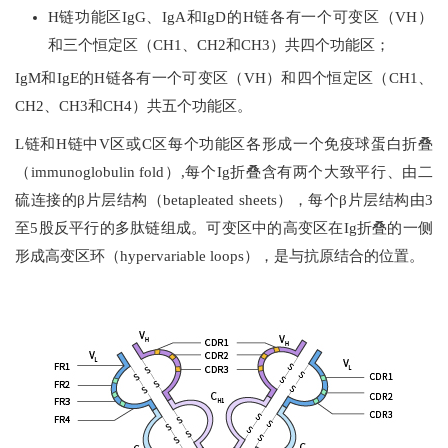
H链功能区IgG、IgA和IgD的H链各有一个可变区（VH）
和三个恒定区（CH1、CH2和CH3）共四个功能区；
IgM和IgE的H链各有一个可变区（VH）和四个恒定区（CH1、
CH2、CH3和CH4）共五个功能区。
L链和H链中V区或C区每个功能区各形成一个免疫球蛋白折叠
（immunoglobulin fold）,每个Ig折叠含有两个大致平行、由二
硫连接的β片层结构（betapleated sheets），每个β片层结构由3
至5股反平行的多肽链组成。可变区中的高变区在Ig折叠的一侧
形成高变区环（hypervariable loops），是与抗原结合的位置。