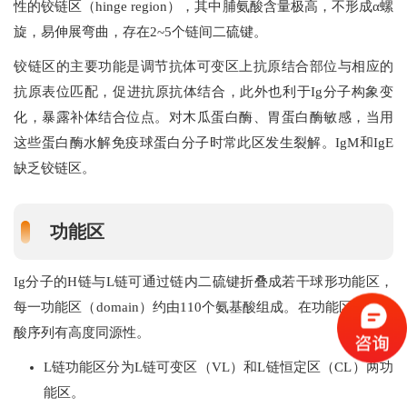
性的铰链区（hinge region），其中脯氨酸含量极高，不形成α螺
旋，易伸展弯曲，存在2~5个链间二硫键。
铰链区的主要功能是调节抗体可变区上抗原结合部位与相应的
抗原表位匹配，促进抗原抗体结合，此外也利于Ig分子构象变
化，暴露补体结合位点。对木瓜蛋白酶、胃蛋白酶敏感，当用
这些蛋白酶水解免疫球蛋白分子时常此区发生裂解。IgM和IgE
缺乏铰链区。
功能区
Ig分子的H链与L链可通过链内二硫键折叠成若干球形功能区，
每一功能区（domain）约由110个氨基酸组成。在功能区中氨基
酸序列有高度同源性。
L链功能区分为L链可变区（VL）和L链恒定区（CL）两功
能区。