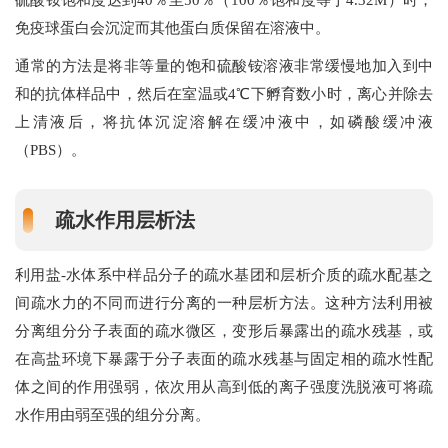
硫酸铵饱和度达到40％至50％（100％饱和度等于4.32M）时，
免疫球蛋白会沉淀而其他蛋白质保留在溶液中。
通常的方法是将非等量的饱和硫酸铵溶液非常缓慢地加入到中
和的抗体样品中，然后在室温或4℃下孵育数小时，离心并除去
上清液后，将抗体沉淀溶解在缓冲液中，如磷酸缓冲液
（PBS）。
疏水作用层析法
利用盐-水体系中样品分子的疏水基团和层析介质的疏水配基之
间疏水力的不同而进行分离的一种层析方法。这种方法利用被
分离组分分子表面的疏水微区，变形后暴露出的疏水残基，或
在高盐环境下暴露于分子表面的疏水残基与固定相的疏水性配
体之间的作用强弱，依次用从高到低的离子强度洗脱液可将疏
水作用由弱至强的组分分离。