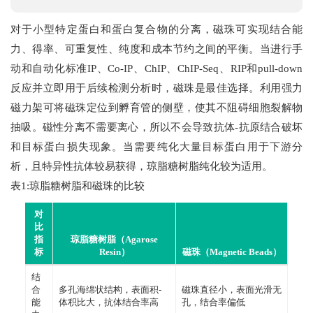
对于小型特定蛋白和蛋白复合物的分离，磁珠可实现结合能
力、得率、可重复性、纯度和成本节约之间的平衡。当进行手
动和自动化标准IP、Co-IP、ChIP、ChIP-Seq、RIP和pull-down
反应并立即用于后续检测分析时，磁珠是最佳选择。利用强力
磁力架可将磁珠定位到孵育管的侧壁，使其不阻碍细胞裂解物
抽吸。磁性分离不需要离心，所以不会导致抗体-抗原结合破坏
和目标蛋白损失现象。当需要纯化大量目标蛋白用于下游分
析，且特异性抗体较易获得，琼脂糖树脂纯化较为适用。
表1:琼脂糖树脂和磁珠的比较
对
比
指
琼脂糖树脂（Agarose
标
Resin）
磁珠（Magnetic Beads）
结
合
多孔海绵状结构，表面积-
磁珠直径小，表面光滑无
能
体积比大，抗体结合率高
孔，结合率偏低