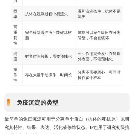
力
得
温和洗涤条件，抗体不易
抗体在洗涤过程中易流失
率
流失
可
重
完全移除缓冲液可能破坏树
磁珠可以完全吸附在分离
复
脂
管壁，不会被破坏
性
纯
相互作用完全发生在磁珠
孵育时间较长，需要预纯化
度
外表面，不需预纯化
操
分离不需要离心，可同时
作
存在大量手动操作，时间长
操作多个样本
性
免疫沉淀的类型
最简单的免疫沉淀可用于分离单个蛋白（抗体的靶抗原）以研
究其特性、结果、表达、活化或修饰状态。IP也用于研究初级抗