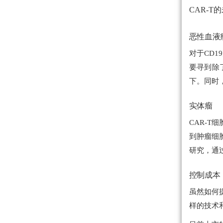
CAR-T
恶性血液
对于CD
要寻到除了
下。同时，
实体瘤
CAR-
到肿瘤细
研究，通过
控制成本
虽然如何
样的技术