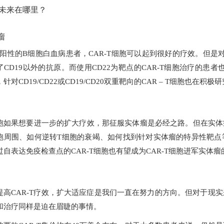
的未来在哪里？
瘤
19阳性的B细胞白血病患者，CAR-T细胞可以起到很好的疗效。但是
CD19以外的抗原。而使用CD22为靶点的CAR-T细胞治疗的患者也
针对CD19/CD22或CD19/CD20双重靶向的CAR – T细胞也在
T细胞如果想要进一步的扩大疗效，那征服实体瘤是必经之路。但在实体瘤
胞周围、如何逆转T细胞的衰竭、如何找到针对实体瘤的特异性靶点等
自表达免疫检查点的CAR-T细胞也有望成为CAR-T细胞进军实体瘤
提高CAR-T疗效，扩大适应症是我们一直在努力的方向。但对于现
和治疗同样是迫在眉睫的事情。