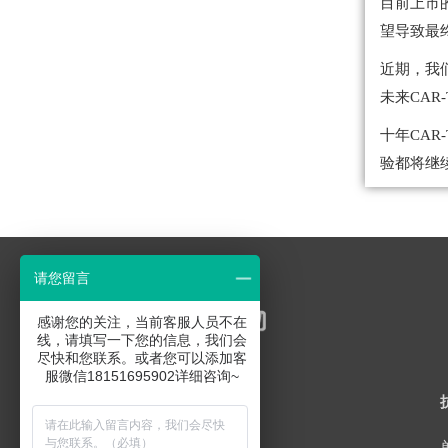
目前上市
望导致最
近期，我
未来CAR
十年CA
验都将继
请您留言
感谢您的关注，当前客服人员不在
线，请填写一下您的信息，我们会
尽快和您联系。或者您可以添加客
服微信18151695902详细咨询~
联系方式
销售联系：18151695902