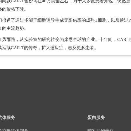
的两款CAR-T售价均在40万美金左右，对于大多数患者来说，仍
终的价格下降。
们报道了通过多能干细胞诱导生成无限供应的成熟T细胞，以及通过P
-T的主流趋势。
R-T风雨路，从实验室的研究转变为席卷全球的产业。十年间，CAR
续延续CAR-T的传奇，扩大适应症，惠及更多患者。
抗体服务
蛋白服务
单克隆抗体制备
哺乳动物表达