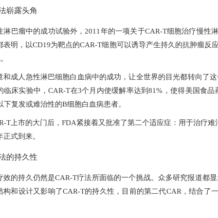
疗法崭露头角
性淋巴瘤中的成功试验外，2011年的一项关于CAR-T细胞治疗慢性
表明，以CD19为靶点的CAR-T细胞可以诱导产生持久的抗肿瘤反应
胞。
童和成人急性淋巴细胞白血病中的成功，让全世界的目光都转向了这个
临床实验中，CAR-T在3个月内使缓解率达到81%，使得美国食品药
岁以下复发或难治性的B细胞白血病患者。
AR-T上市的大门后，FDA紧接着又批准了第二个适应症：用于治疗
元年正式到来。
疗法的持久性
疗效的持久仍然是CAR-T疗法所面临的一个挑战。众多研究报道都显
的结构和设计又影响了CAR-T的持久性，目前的第二代CAR，结合了